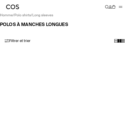
homme
/
polo shirts
/
long sleeves
POLOS À MANCHES LONGUES
Filtrer et trier