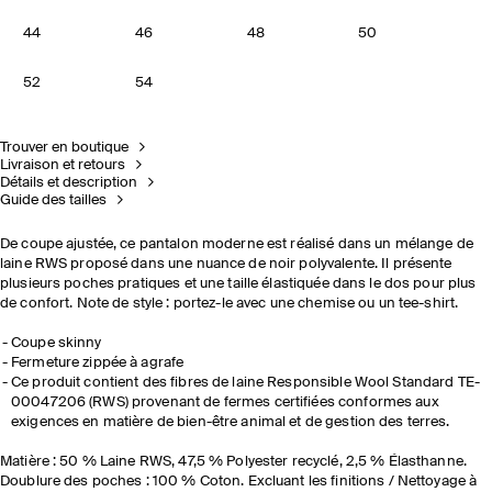
44
46
48
50
52
54
Trouver en boutique
Livraison et retours
Détails et description
Guide des tailles
De coupe ajustée, ce pantalon moderne est réalisé dans un mélange de
laine RWS proposé dans une nuance de noir polyvalente. Il présente
plusieurs poches pratiques et une taille élastiquée dans le dos pour plus
de confort. Note de style : portez-le avec une chemise ou un tee-shirt.
Coupe skinny
Fermeture zippée à agrafe
Ce produit contient des fibres de laine Responsible Wool Standard TE-
00047206 (RWS) provenant de fermes certifiées conformes aux
exigences en matière de bien-être animal et de gestion des terres.
Matière : 50 % Laine RWS, 47,5 % Polyester recyclé, 2,5 % Élasthanne.
Doublure des poches : 100 % Coton. Excluant les finitions / Nettoyage à