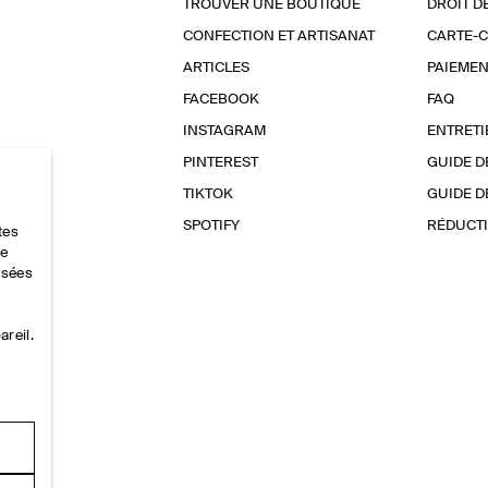
TROUVER UNE BOUTIQUE
DROIT D
CONFECTION ET ARTISANAT
CARTE-
ARTICLES
PAIEMEN
FACEBOOK
FAQ
INSTAGRAM
ENTRETI
PINTEREST
GUIDE D
TIKTOK
GUIDE D
SPOTIFY
RÉDUCTI
tes
ce
lisées
areil.