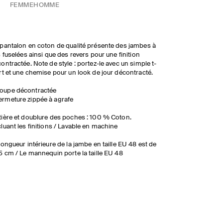
FEMME
HOMME
pantalon en coton de qualité présente des jambes à
s fuselées ainsi que des revers pour une finition
ontractée. Note de style : portez-le avec un simple t-
rt et une chemise pour un look de jour décontracté.
oupe décontractée
ermeture zippée à agrafe
ière et doublure des poches : 100 % Coton.
luant les finitions / Lavable en machine
longueur intérieure de la jambe en taille EU 48 est de
5 cm / Le mannequin porte la taille EU 48