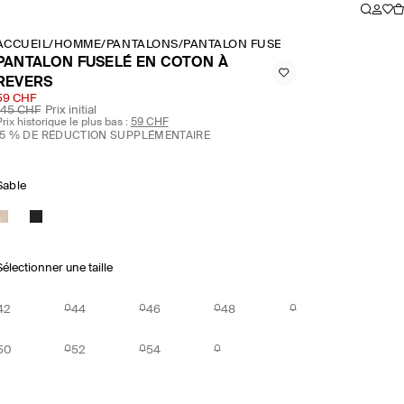
ACCUEIL
/
HOMME
/
PANTALONS
/
PANTALON FUSELÉ EN COTON À RE
PANTALON FUSELÉ EN COTON À
REVERS
59 CHF
145 CHF
Prix initial
rix historique le plus bas :
59 CHF
15 % DE RÉDUCTION SUPPLÉMENTAIRE
Sable
Sélectionner une taille
42
44
46
48
50
52
54