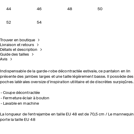
44
46
48
50
52
54
Trouver en boutique
Livraison et retours
Détails et description
Guide des tailles
Avis
Indispensable de la garde-robe décontractée estivale, ce pantalon en lin
présente des jambes larges et une taille légèrement basse. Il possède des
poches latérales oversize d'inspiration utilitaire et de discrètes surpiqûres.
Coupe décontractée
Fermeture éclair à bouton
Lavable en machine
La longueur de l'entrejambe en taille EU 48 est de 70,5 cm / Le mannequin
porte la taille EU 48