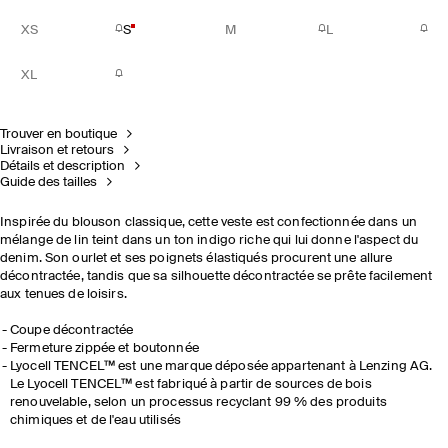
XS
S
M
L
XL
Trouver en boutique
Livraison et retours
Détails et description
Guide des tailles
Inspirée du blouson classique, cette veste est confectionnée dans un
mélange de lin teint dans un ton indigo riche qui lui donne l'aspect du
denim. Son ourlet et ses poignets élastiqués procurent une allure
décontractée, tandis que sa silhouette décontractée se prête facilement
aux tenues de loisirs.
Coupe décontractée
Fermeture zippée et boutonnée
Lyocell TENCEL™ est une marque déposée appartenant à Lenzing AG.
Le Lyocell TENCEL™ est fabriqué à partir de sources de bois
renouvelable, selon un processus recyclant 99 % des produits
chimiques et de l'eau utilisés