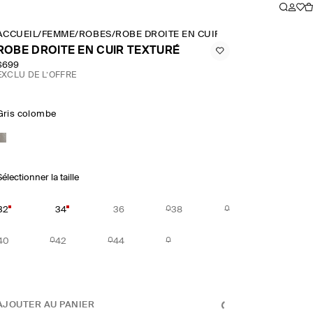
ACCUEIL
/
FEMME
/
ROBES
/
ROBE DROITE EN CUIR TEXTURÉ
ROBE DROITE EN CUIR TEXTURÉ
$699
EXCLU DE L’OFFRE
Gris colombe
électionner la taille
32
34
36
38
40
42
44
AJOUTER AU PANIER