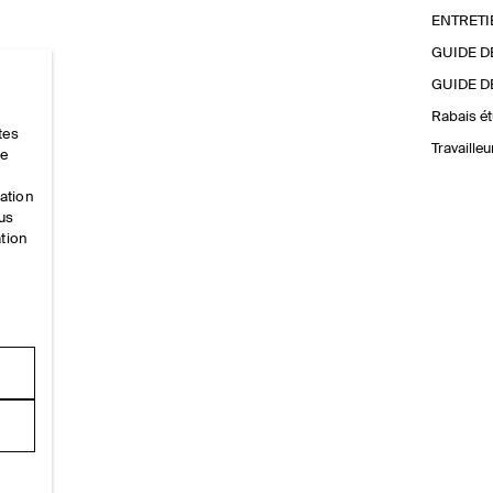
ENTRETI
GUIDE D
GUIDE D
Rabais ét
tes
Travaille
ce
mation
ous
ation