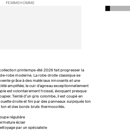
FEMME
HOMME
collection printemps-été 2026 fait progresser la
de-robe moderne. La robe droite classique se
nvente grâce à des matériaux innovants et une
tilité amplifiée; le cuir d'agneau exceptionnellement
ple est volontairement froissé, évoquant presque
papier. Teinté d’un gris colombe, il est coupé en
houette droite et fini par des panneaux surpiqués ton
 ton et des bords bruts thermocollés.
oupe régulière
ermeture éclair
ettoyage par un spécialiste