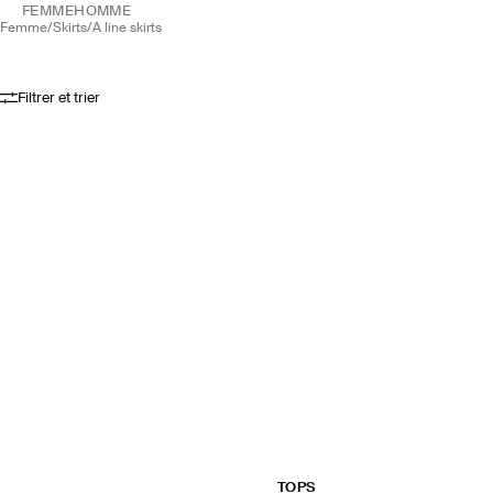
FEMME
HOMME
femme
/
skirts
/
a line skirts
Filtrer et trier
TOPS