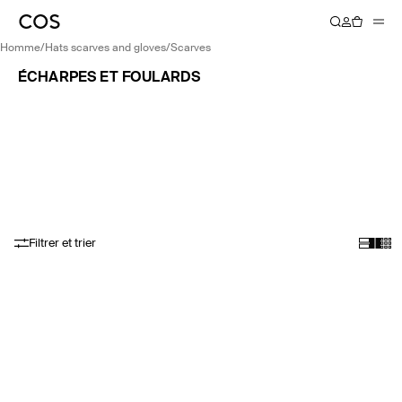
homme
/
hats scarves and gloves
/
scarves
ÉCHARPES ET FOULARDS
Filtrer et trier