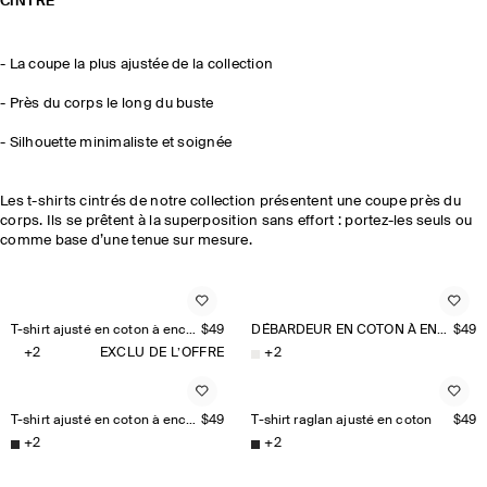
CINTRÉ
- La coupe la plus ajustée de la collection
- Près du corps le long du buste
- Silhouette minimaliste et soignée
Les t-shirts cintrés de notre collection présentent une coupe près du
corps. Ils se prêtent à la superposition sans effort : portez-les seuls ou
comme base d’une tenue sur mesure.
T-shirt ajusté en coton à encolure bateau
$49
DÉBARDEUR EN COTON À ENCOLURE EN V
$49
+
2
EXCLU DE L’OFFRE
+
2
T-shirt ajusté en coton à encolure bateau
$49
T-shirt raglan ajusté en coton
$49
+
2
+
2