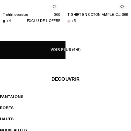
T-shirt oversize
$69
T-SHIRT EN COTON AMPLE, COUPE BOXY
$69
+
4
EXCLU DE L’OFFRE
+
5
VOIR PLUS
(4/8)
DÉCOUVRIR
PANTALONS
ROBES
HAUTS
NOUVEAUTÉS