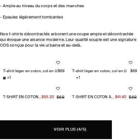
- Ample au niveau du corps et des manches
- Épaules légèrement tombantes
Nos t-shirts décontractés arborent une coupe ample et décontractée
qui évoque une aisance moderne. Leur qualité souple est une signature
COS conçue pour la vie urbaine et au-delà.
T-shirt léger en coton, col en U
$69
T-shirt léger en coton, col en U
$69
+
1
+
1
T‑SHIRT EN COTON À ENCOLURE DÉGAGÉE
$55.20
$69
T‑SHIRT EN COTON À ENCOLURE DÉGAGÉE
$41.40
$69
VOIR PLUS
(4/5)