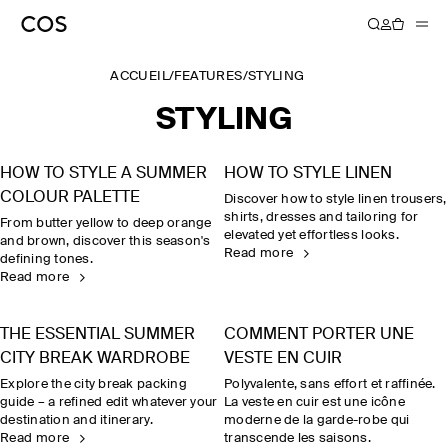
ACCUEIL
/
FEATURES
/
STYLING
STYLING
HOW TO STYLE A SUMMER
HOW TO STYLE LINEN
COLOUR PALETTE
Discover how to style linen trousers,
shirts, dresses and tailoring for
From butter yellow to deep orange
elevated yet effortless looks.
and brown, discover this season's
Read more
defining tones.
Read more
THE ESSENTIAL SUMMER
COMMENT PORTER UNE
CITY BREAK WARDROBE
VESTE EN CUIR
Explore the city break packing
Polyvalente, sans effort et raffinée.
guide – a refined edit whatever your
La veste en cuir est une icône
destination and itinerary.
moderne de la garde-robe qui
Read more
transcende les saisons.