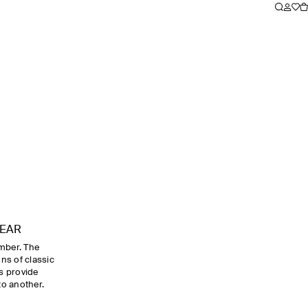
EAR
mber. The
ns of classic
s provide
to another.