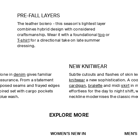
PRE-FALL LAYERS
The leather bolero - this season's lightest layer
combines hybrid design with considered
craftsmanship. Wear it with a foundational
top
or
T-shirt
for a directional take on late summer
dressing.
NEW KNITWEAR
done in
denim
gives familiar
Subtle cutouts and flashes of skin le
 assurance. From a statement
knitwear
a new sophistication. A co
xposed seams and frayed edges
cardigan
,
bralette
and midi
skirt
in m
pired set with cargo pockets
effortless for the day to night shift, 
blue wash.
neckline modernises the classic me
EXPLORE MORE
WOMEN'S NEW IN
MEN'S