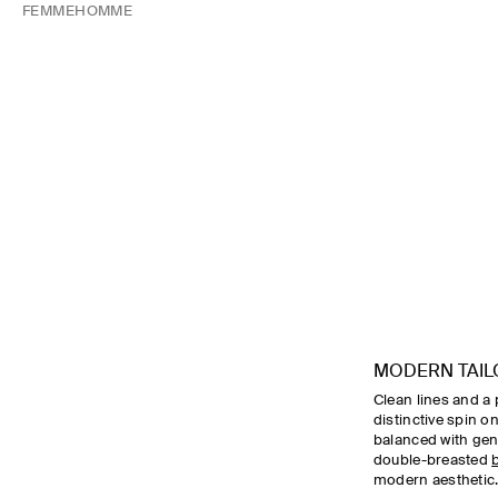
FEMME
HOMME
MODERN TAIL
Clean lines and a 
distinctive spin o
balanced with ge
double-breasted
modern aesthetic