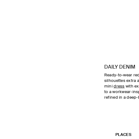
DAILY DENIM
Ready-to-wear re
silhouettes extra
mini
dress
with e
to a workwear-ins
refined in a deep-
PLACES