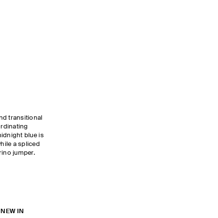
nd transitional
ordinating
idnight blue is
while a spliced
rino jumper.
 NEW IN