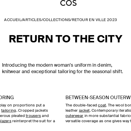
ACCUEIL
/
ARTICLES
/
COLLECTIONS
/
RETOUR EN VILLE 2023
RETURN TO THE CITY
Introducing the modern woman's uniform in denim,
knitwear and exceptional tailoring for the seasonal shift.
ORING
BETWEEN-SEASON OUTERW
play on proportions put a
The double-faced
coat
. The wool bo
n
tailoring
. Cropped jackets
leather
jacket
. Contemporary iteratio
nerous pleated
trousers
and
outerwear
in more substantial fabric
blazers
reinterpret the suit for a
versatile coverage as one gives way 
.