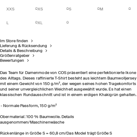
XXS
XS
S
M
L
XL
Im Store finden
Lieferung & Rücksendung
Details & Beschreibung
Größenratgeber
Bewertungen
Das Team für Damenmode von COS präsentiert eine perfektionierte Ikone
des Alltags. Dieses raffinierte T-Shirt besteht aus leichtem Baumwolljersey
mit einem Gewicht von 150 g/m², der wegen seines hohen Tragekomforts
und seiner unvergleichlichen Weichheit ausgewählt wurde. Es hat einen
klassischen Rundausschnitt und ist in einem erdigen Khakigrün gehalten.
Normale Passform, 150 g/m²
Obermaterial: 100 % Baumwolle. Details
ausgenommen/Maschinenwäsche
Rückenlänge in Größe S = 60,8 cm/Das Model trägt Größe S