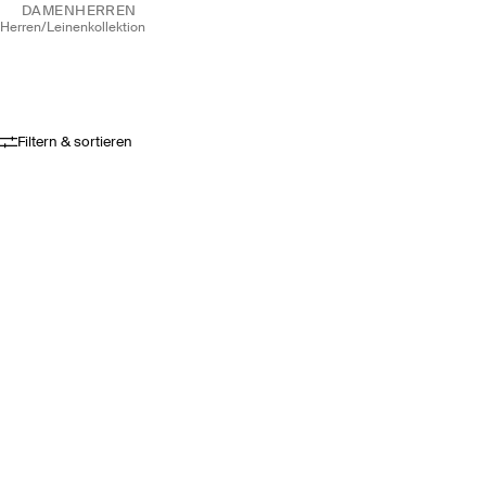
DAMEN
HERREN
herren
/
leinenkollektion
Filtern & sortieren