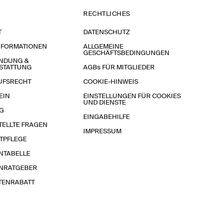
RECHTLICHES
T
DATENSCHUTZ
NFORMATIONEN
ALLGEMEINE
GESCHÄFTSBEDINGUNGEN
NDUNG &
STATTUNG
AGBs FÜR MITGLIEDER
UFSRECHT
COOKIE-HINWEIS
EIN
EINSTELLUNGEN FÜR COOKIES
UND DIENSTE
G
EINGABEHILFE
TELLTE FRAGEN
IMPRESSUM
TPFLEGE
NTABELLE
NRATGEBER
TENRABATT