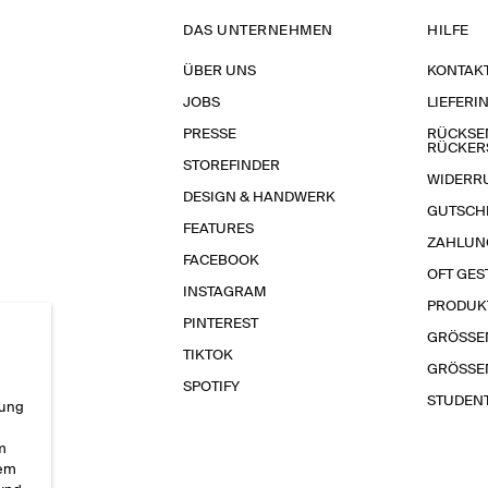
DAS UNTERNEHMEN
HILFE
ÜBER UNS
KONTAK
JOBS
LIEFERI
PRESSE
RÜCKSE
RÜCKER
STOREFINDER
WIDERR
DESIGN & HANDWERK
GUTSCH
FEATURES
ZAHLUN
FACEBOOK
OFT GES
INSTAGRAM
PRODUK
PINTEREST
GRÖSSE
TIKTOK
GRÖSSE
SPOTIFY
STUDEN
rung
im
sem