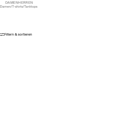
DAMEN
HERREN
damen
/
t-shirts
/
tanktops
Filtern & sortieren