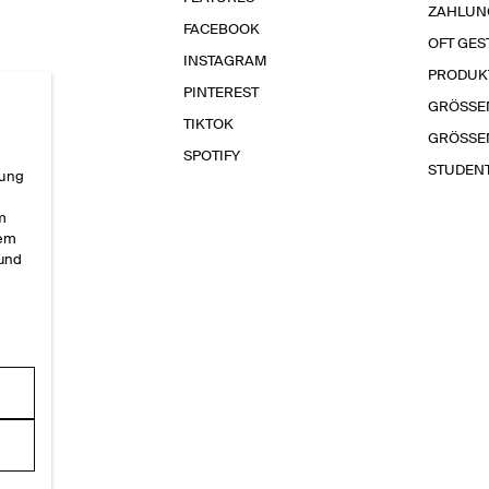
ZAHLUN
FACEBOOK
OFT GES
INSTAGRAM
PRODUK
PINTEREST
GRÖSSE
TIKTOK
GRÖSSE
SPOTIFY
STUDEN
rung
im
sem
 und