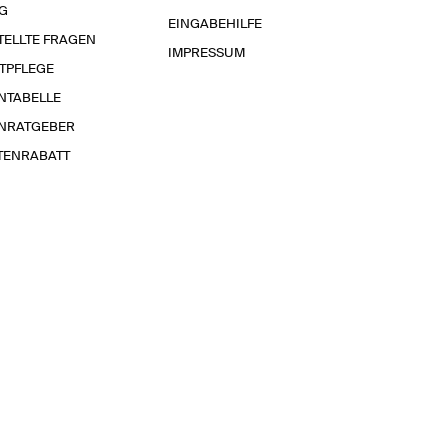
G
EINGABEHILFE
TELLTE FRAGEN
IMPRESSUM
TPFLEGE
NTABELLE
NRATGEBER
TENRABATT