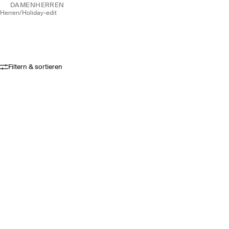
DAMEN
HERREN
herren
/
holiday-edit
Filtern & sortieren