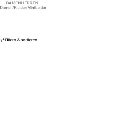
DAMEN
HERREN
damen
/
kleider
/
minikleider
Filtern & sortieren