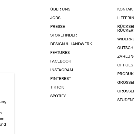
ÜBER UNS
KONTAK
JOBS
LIEFERI
PRESSE
RÜCKSE
RÜCKER
STOREFINDER
WIDERR
DESIGN & HANDWERK
GUTSCH
FEATURES
ZAHLUN
FACEBOOK
OFT GES
INSTAGRAM
PRODUK
PINTEREST
GRÖSSE
TIKTOK
GRÖSSE
SPOTIFY
STUDEN
rung
im
sem
 und