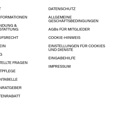
T
DATENSCHUTZ
NFORMATIONEN
ALLGEMEINE
GESCHÄFTSBEDINGUNGEN
NDUNG &
STATTUNG
AGBs FÜR MITGLIEDER
UFSRECHT
COOKIE-HINWEIS
EIN
EINSTELLUNGEN FÜR COOKIES
UND DIENSTE
G
EINGABEHILFE
TELLTE FRAGEN
IMPRESSUM
TPFLEGE
NTABELLE
NRATGEBER
TENRABATT