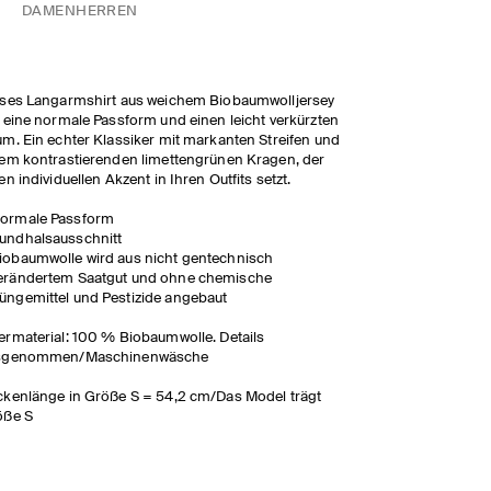
DAMEN
HERREN
ses Langarmshirt aus weichem Biobaumwolljersey
 eine normale Passform und einen leicht verkürzten
m. Ein echter Klassiker mit markanten Streifen und
em kontrastierenden limettengrünen Kragen, der
en individuellen Akzent in Ihren Outfits setzt.
ormale Passform
undhalsausschnitt
iobaumwolle wird aus nicht gentechnisch
erändertem Saatgut und ohne chemische
üngemittel und Pestizide angebaut
rmaterial: 100 % Biobaumwolle. Details
sgenommen/Maschinenwäsche
kenlänge in Größe S = 54,2 cm/Das Model trägt
öße S