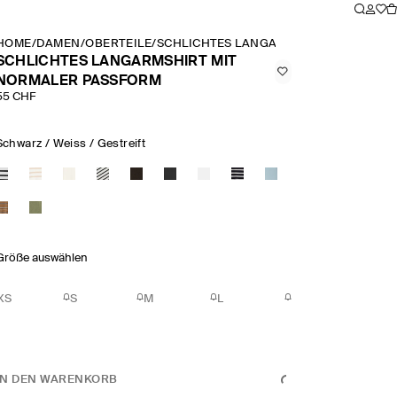
HOME
/
DAMEN
/
OBERTEILE
/
SCHLICHTES LANGARMSHIRT MIT NOR
SCHLICHTES LANGARMSHIRT MIT
NORMALER PASSFORM
55 CHF
Schwarz / Weiss / Gestreift
Größe auswählen
XS
S
M
L
IN DEN WARENKORB