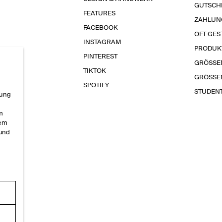
GUTSCH
FEATURES
ZAHLUN
FACEBOOK
OFT GES
INSTAGRAM
PRODUK
PINTEREST
GRÖSSE
TIKTOK
GRÖSSE
SPOTIFY
STUDEN
rung
im
sem
 und