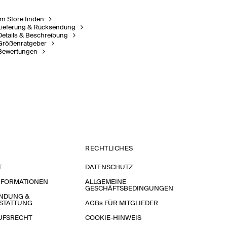
Im Store finden
Lieferung & Rücksendung
Details & Beschreibung
Größenratgeber
Bewertungen
RECHTLICHES
T
DATENSCHUTZ
NFORMATIONEN
ALLGEMEINE
GESCHÄFTSBEDINGUNGEN
NDUNG &
STATTUNG
AGBs FÜR MITGLIEDER
UFSRECHT
COOKIE-HINWEIS