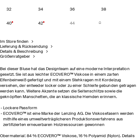
32
34
36
38
40
42
44
Im Store finden
Lieferung & Rücksendung
Details & Beschreibung
Größenratgeber
Bei dieser Bluse hat das Designteam auf eine moderne Interpretation
gesetzt. Sie ist aus leichter ECOVERO™ Viskose in einem zarten
Elfenbeinweiß gefertigt und mit einem Stehkragen mit Kordelzug
versehen, der entweder locker oder zu einer Schleife gebunden getragen
werden kann. Weitere Akzente setzen die Seitenschlitze sowie die
geknöpften Manschetten, die an klassische Hemden erinnern.
Lockere Passform
ECOVERO™ ist eine Marke der Lenzing AG. Die Viskosefasern werden
mithilfe eines umweltverträglicheren Produktionsverfahrens aus
zertifizierten erneuerbaren Holzressourcen gewonnen
Obermaterial: 84 % ECOVERO™ Viskose, 16 % Polyamid (Nylon). Details