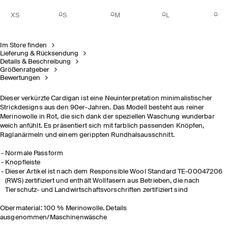
XS
S
M
L
Im Store finden
Lieferung & Rücksendung
Details & Beschreibung
Größenratgeber
Bewertungen
Dieser verkürzte Cardigan ist eine Neuinterpretation minimalistischer
Strickdesigns aus den 90er-Jahren. Das Modell besteht aus reiner
Merinowolle in Rot, die sich dank der speziellen Waschung wunderbar
weich anfühlt. Es präsentiert sich mit farblich passenden Knöpfen,
Raglanärmeln und einem gerippten Rundhalsausschnitt.
Normale Passform
Knopfleiste
Dieser Artikel ist nach dem Responsible Wool Standard TE-00047206
(RWS) zertifiziert und enthält Wollfasern aus Betrieben, die nach
Tierschutz- und Landwirtschaftsvorschriften zertifiziert sind
Obermaterial: 100 % Merinowolle. Details
ausgenommen/Maschinenwäsche