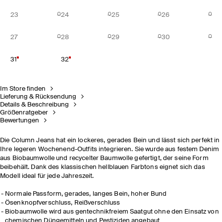
23
24
25
26
27
28
29
30
31
32
Im Store finden
Lieferung & Rücksendung
Details & Beschreibung
Größenratgeber
Bewertungen
Die Column Jeans hat ein lockeres, gerades Bein und lässt sich perfekt in
Ihre legeren Wochenend-Outfits integrieren. Sie wurde aus festem Denim
aus Biobaumwolle und recycelter Baumwolle gefertigt, der seine Form
beibehält. Dank des klassischen hellblauen Farbtons eignet sich das
Modell ideal für jede Jahreszeit.
Normale Passform, gerades, langes Bein, hoher Bund
Ösenknopfverschluss, Reißverschluss
Biobaumwolle wird aus gentechnikfreiem Saatgut ohne den Einsatz von
chemischen Düngemitteln und Pestiziden angebaut