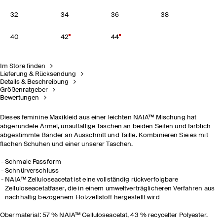
32
34
36
38
40
42
44
Im Store finden
Lieferung & Rücksendung
Details & Beschreibung
Größenratgeber
Bewertungen
Dieses feminine Maxikleid aus einer leichten NAIA™ Mischung hat
abgerundete Ärmel, unauffällige Taschen an beiden Seiten und farblich
abgestimmte Bänder an Ausschnitt und Taille. Kombinieren Sie es mit
flachen Schuhen und einer unserer Taschen.
Schmale Passform
Schnürverschluss
NAIA™ Zelluloseacetat ist eine vollständig rückverfolgbare
Zelluloseacetatfaser, die in einem umweltverträglicheren Verfahren aus
nachhaltig bezogenem Holzzellstoff hergestellt wird
Obermaterial: 57 % NAIA™ Celluloseacetat, 43 % recycelter Polyester.