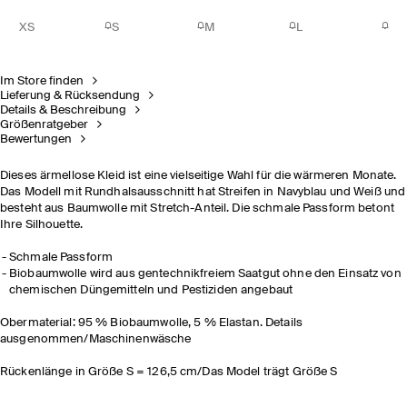
XS
S
M
L
Im Store finden
Lieferung & Rücksendung
Details & Beschreibung
Größenratgeber
Bewertungen
Dieses ärmellose Kleid ist eine vielseitige Wahl für die wärmeren Monate.
Das Modell mit Rundhalsausschnitt hat Streifen in Navyblau und Weiß und
besteht aus Baumwolle mit Stretch-Anteil. Die schmale Passform betont
Ihre Silhouette.
Schmale Passform
Biobaumwolle wird aus gentechnikfreiem Saatgut ohne den Einsatz von
chemischen Düngemitteln und Pestiziden angebaut
Obermaterial: 95 % Biobaumwolle, 5 % Elastan. Details
ausgenommen/Maschinenwäsche
Rückenlänge in Größe S = 126,5 cm/Das Model trägt Größe S