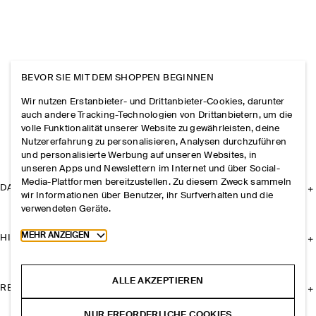
BEVOR SIE MIT DEM SHOPPEN BEGINNEN
Wir nutzen Erstanbieter- und Drittanbieter-Cookies, darunter
auch andere Tracking-Technologien von Drittanbietern, um die
volle Funktionalität unserer Website zu gewährleisten, deine
Nutzererfahrung zu personalisieren, Analysen durchzuführen
und personalisierte Werbung auf unseren Websites, in
unseren Apps und Newslettern im Internet und über Social-
Media-Plattformen bereitzustellen. Zu diesem Zweck sammeln
DAS UNTERNEHMEN
wir Informationen über Benutzer, ihr Surfverhalten und die
verwendeten Geräte.
Toggle more cookie information
MEHR ANZEIGEN
HILFE
ALLE AKZEPTIEREN
RECHTLICHES
NUR ERFORDERLICHE COOKIES