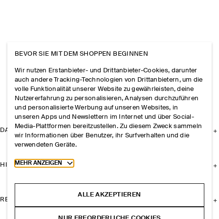
BEVOR SIE MIT DEM SHOPPEN BEGINNEN
Wir nutzen Erstanbieter- und Drittanbieter-Cookies, darunter
auch andere Tracking-Technologien von Drittanbietern, um die
volle Funktionalität unserer Website zu gewährleisten, deine
Nutzererfahrung zu personalisieren, Analysen durchzuführen
und personalisierte Werbung auf unseren Websites, in
unseren Apps und Newslettern im Internet und über Social-
Media-Plattformen bereitzustellen. Zu diesem Zweck sammeln
DAS UNTERNEHMEN
wir Informationen über Benutzer, ihr Surfverhalten und die
verwendeten Geräte.
Toggle more cookie information
MEHR ANZEIGEN
HILFE
ALLE AKZEPTIEREN
RECHTLICHES
NUR ERFORDERLICHE COOKIES