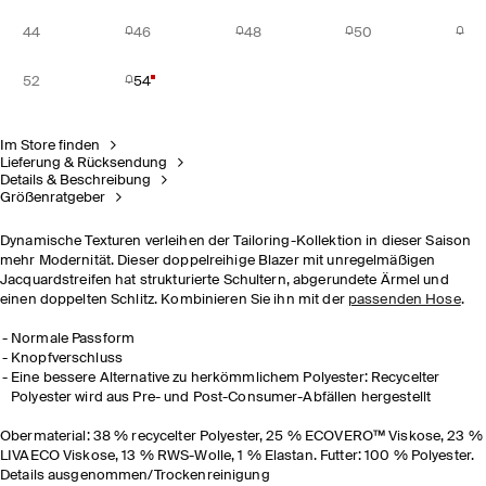
44
46
48
50
52
54
Im Store finden
Lieferung & Rücksendung
Details & Beschreibung
Größenratgeber
Dynamische Texturen verleihen der Tailoring-Kollektion in dieser Saison
mehr Modernität. Dieser doppelreihige Blazer mit unregelmäßigen
Jacquardstreifen hat strukturierte Schultern, abgerundete Ärmel und
einen doppelten Schlitz. Kombinieren Sie ihn mit der
passenden Hose
.
Normale Passform
Knopfverschluss
Eine bessere Alternative zu herkömmlichem Polyester: Recycelter
Polyester wird aus Pre- und Post-Consumer-Abfällen hergestellt​
Obermaterial: 38 % recycelter Polyester, 25 % ECOVERO™ Viskose, 23 %
LIVAECO Viskose, 13 % RWS-Wolle, 1 % Elastan. Futter: 100 % Polyester.
Details ausgenommen/Trockenreinigung