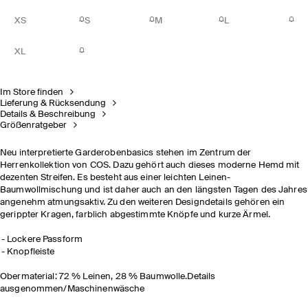
XS
S
M
L
XL
Im Store finden
Lieferung & Rücksendung
Details & Beschreibung
Größenratgeber
Neu interpretierte Garderobenbasics stehen im Zentrum der
Herrenkollektion von COS. Dazu gehört auch dieses moderne Hemd mit
dezenten Streifen. Es besteht aus einer leichten Leinen-
Baumwollmischung und ist daher auch an den längsten Tagen des Jahres
angenehm atmungsaktiv. Zu den weiteren Designdetails gehören ein
gerippter Kragen, farblich abgestimmte Knöpfe und kurze Ärmel.
Lockere Passform
Knopfleiste
Obermaterial: 72 % Leinen, 28 % Baumwolle.Details
ausgenommen/Maschinenwäsche