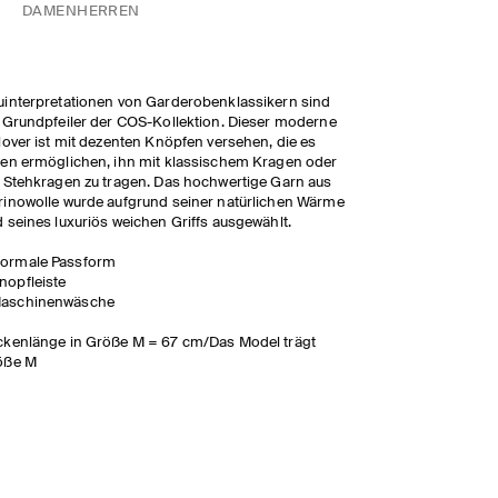
DAMEN
HERREN
interpretationen von Garderobenklassikern sind
 Grundpfeiler der COS-Kollektion. Dieser moderne
lover ist mit dezenten Knöpfen versehen, die es
en ermöglichen, ihn mit klassischem Kragen oder
 Stehkragen zu tragen. Das hochwertige Garn aus
inowolle wurde aufgrund seiner natürlichen Wärme
 seines luxuriös weichen Griffs ausgewählt.
ormale Passform
nopfleiste
aschinenwäsche
kenlänge in Größe M = 67 cm/Das Model trägt
öße M