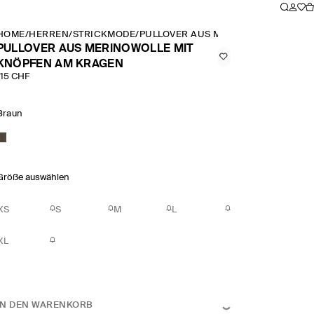
HOME
/
HERREN
/
STRICKMODE
/
PULLOVER AUS MERINOWOLLE MIT 
PULLOVER AUS MERINOWOLLE MIT
KNÖPFEN AM KRAGEN
115 CHF
Braun
Größe auswählen
XS
S
M
L
XL
IN DEN WARENKORB