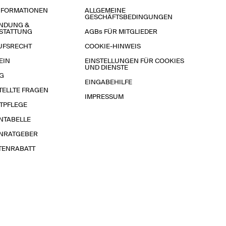
NFORMATIONEN
ALLGEMEINE
GESCHÄFTSBEDINGUNGEN
NDUNG &
STATTUNG
AGBs FÜR MITGLIEDER
UFSRECHT
COOKIE-HINWEIS
EIN
EINSTELLUNGEN FÜR COOKIES
UND DIENSTE
G
EINGABEHILFE
TELLTE FRAGEN
IMPRESSUM
TPFLEGE
NTABELLE
NRATGEBER
TENRABATT