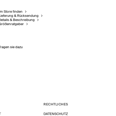
Im Store finden
Lieferung & Rücksendung
Details & Beschreibung
Größenratgeber
Tragen sie dazu
RECHTLICHES
T
DATENSCHUTZ