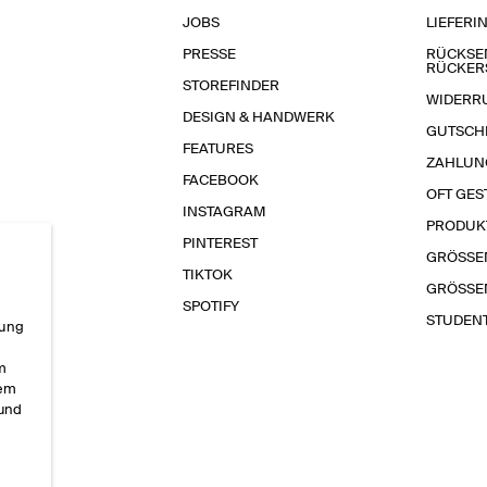
JOBS
LIEFERI
PRESSE
RÜCKSE
RÜCKER
STOREFINDER
WIDERR
DESIGN & HANDWERK
GUTSCH
FEATURES
ZAHLUN
FACEBOOK
OFT GES
INSTAGRAM
PRODUK
PINTEREST
GRÖSSE
TIKTOK
GRÖSSE
SPOTIFY
STUDEN
rung
im
sem
 und