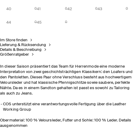
40
41
42
43
44
45
Im Store finden
Lieferung & Rücksendung
Details & Beschreibung
Größenratgeber
In dieser Saison präsentiert das Team für Herrenmode eine moderne
Interpretation von zwei geschichtsträchtigen Klassikern: den Loafers und
den Pantoletten. Dieses Paar ohne Verschluss besteht aus hochwertigem
Veloursleder und hat klassische Pfennigschlitze sowie saubere, perfekte
Nähte. Da es in einem Sandton gehalten ist passt es sowohl zu Tailoring
als auch zu Jeans.
COS unterstützt eine verantwortungsvolle Fertigung über die Leather
Working Group
Obermaterial: 100 % Veloursleder, Futter und Sohle: 100 % Leder. Details
ausgenommen