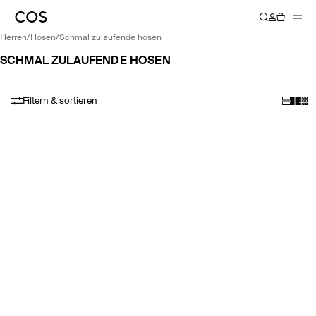
herren
/
hosen
/
schmal zulaufende hosen
SCHMAL ZULAUFENDE HOSEN
Filtern & sortieren