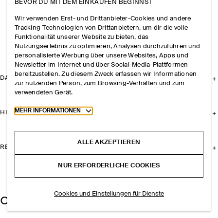
BEVOR DU MIT DEM EINKAUFEN BEGINNST
Wir verwenden Erst- und Drittanbieter-Cookies und andere
Tracking-Technologien von Drittanbietern, um dir die volle
Funktionalität unserer Website zu bieten, das
Nutzungserlebnis zu optimieren, Analysen durchzuführen und
personalisierte Werbung über unsere Websites, Apps und
Newsletter im Internet und über Social-Media-Plattformen
bereitzustellen. Zu diesem Zweck erfassen wir Informationen
DAS UNTERNEHMEN
zur nutzenden Person, zum Browsing-Verhalten und zum
verwendeten Gerät.
Toggle more cookie information
MEHR INFORMATIONEN
HILFE
ALLE AKZEPTIEREN
RECHTLICHES
NUR ERFORDERLICHE COOKIES
Cookies und Einstellungen für Dienste