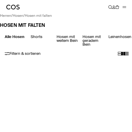
herren
/
hosen
/
hosen mit falten
HOSEN MIT FALTEN
Alle Hosen
Shorts
Hosen mit
Hosen mit
Leinenhosen
weitem Bein
geradem
Bein
Filtern & sortieren