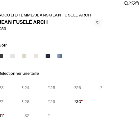
ACCUEIL
/
FEMME
/
JEANS
/
JEAN FUSELÉ ARCH
JEAN FUSELÉ ARCH
€89
Noir
Sélectionner une taille
23
24
25
26
27
28
29
30
31
32