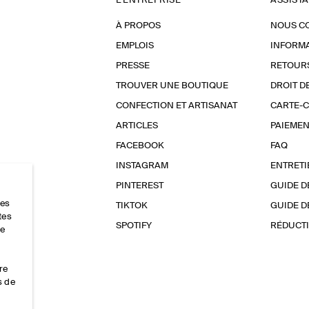
L'ENTREPRISE
ASSIST
À PROPOS
NOUS C
EMPLOIS
INFORMA
PRESSE
RETOUR
TROUVER UNE BOUTIQUE
DROIT D
CONFECTION ET ARTISANAT
CARTE-
ARTICLES
PAIEMEN
FACEBOOK
FAQ
INSTAGRAM
ENTRETI
PINTEREST
GUIDE D
res
TIKTOK
GUIDE D
tes
SPOTIFY
RÉDUCTI
ce
re
s de