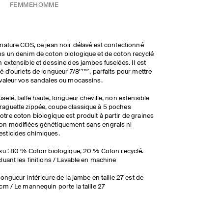
FEMME
HOMME
nature COS, ce jean noir délavé est confectionné
s un denim de coton biologique et de coton recyclé
 extensible et dessine des jambes fuselées. Il est
ème
é d'ourlets de longueur 7/8
, parfaits pour mettre
valeur vos sandales ou mocassins.
uselé, taille haute, longueur cheville, non extensible​
raguette zippée, coupe classique à 5 poches​
otre coton biologique est produit à partir de graines
on modifiées génétiquement sans engrais ni
esticides chimiques.
su : 80 % Coton biologique, 20 % Coton recyclé.
luant les finitions / Lavable en machine
longueur intérieure de la jambe en taille 27 est de
cm / Le mannequin porte la taille 27