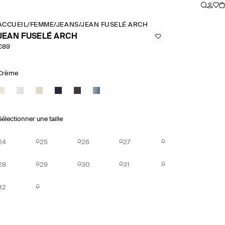
ACCUEIL
/
FEMME
/
JEANS
/
JEAN FUSELÉ ARCH
JEAN FUSELÉ ARCH
€89
Crème
Sélectionner une taille
24
25
26
27
28
29
30
31
32