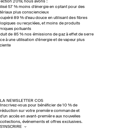
lection 2019, nous avons :
tilisé 57 % moins d'énergie en optant pour des
ériaux plus consciencieux
écupéré 89 % d'eau douce en utilisant des fibres
logiques ou recyclées, et moins de produits
miques polluants
éduit de 85 % nos émissions de gaz à effet de serre
ce à une utilisation d'énergie et de vapeur plus
iciente
LA NEWSLETTER COS
Inscrivez-vous pour bénéficier de 10 % de
réduction sur votre première commande et
d'un accès en avant-première aux nouvelles
collections, événements et offres exclusives.
S'INSCRIRE