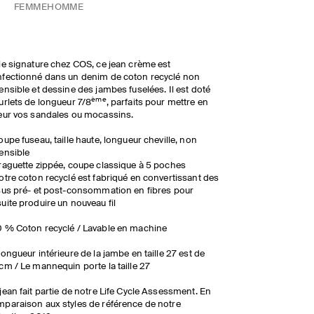
FEMME
HOMME
le signature chez COS, ce jean crème est
fectionné dans un denim de coton recyclé non
ensible et dessine des jambes fuselées. Il est doté
ème
urlets de longueur 7/8
, parfaits pour mettre en
eur vos sandales ou mocassins.
oupe fuseau, taille haute, longueur cheville, non
ensible​
raguette zippée, coupe classique à 5 poches​
otre coton recyclé est fabriqué en convertissant des
sus pré- et post-consommation en fibres pour
uite produire un nouveau fil
 % Coton recyclé / Lavable en machine
longueur intérieure de la jambe en taille 27 est de
cm / Le mannequin porte la taille 27
jean fait partie de notre Life Cycle Assessment. En
paraison aux styles de référence de notre