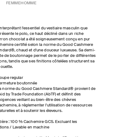
FEMME
HOMME
nterprétant l'essentiel du vestiaire masculin que
résente le polo, ce haut décliné dans un riche
ron chocolat a été soigneusement conçu en pur
hemire certifié selon la norme du Good Cashmere
ndard®, chaud et d'une douceur luxueuse. Sa demi-
te de boutonnage permet de le porter de différentes
ons, tandis que ses finitions côtelées structurent sa
houette.
oupe regular
ermeture boutonnée
a norme du Good Cashmere Standard® provient de
'Aid by Trade Foundation (AbTF) et définit des
xigences veillant au bien-être des chèvres
achemire, à réglementer l'utilisation de ressources
aturelles et à soutenir les éleveurs.
ière : 100 % Cachemire GCS. Excluant les
itions / Lavable en machine