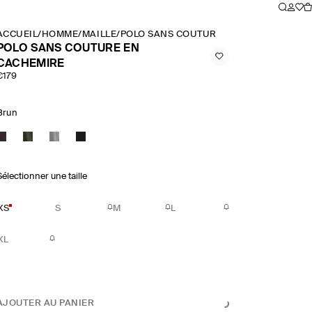
ACCUEIL
/
HOMME
/
MAILLE
/
POLO SANS COUTURE EN CACHEMIRE
POLO SANS COUTURE EN
CACHEMIRE
€179
Brun
Sélectionner une taille
XS
S
M
L
XL
AJOUTER AU PANIER