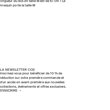
longueur du dos en taille M est de 67 cm / Le
nequin porte la taille M
LA NEWSLETTER COS
Inscrivez-vous pour bénéficier de 10 % de
réduction sur votre première commande et
d'un accès en avant-première aux nouvelles
collections, événements et offres exclusives.
S'INSCRIRE