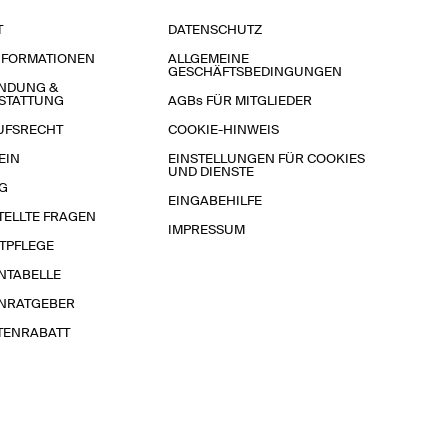
T
DATENSCHUTZ
NFORMATIONEN
ALLGEMEINE
GESCHÄFTSBEDINGUNGEN
NDUNG &
STATTUNG
AGBs FÜR MITGLIEDER
UFSRECHT
COOKIE-HINWEIS
EIN
EINSTELLUNGEN FÜR COOKIES
UND DIENSTE
G
EINGABEHILFE
TELLTE FRAGEN
IMPRESSUM
TPFLEGE
NTABELLE
NRATGEBER
TENRABATT