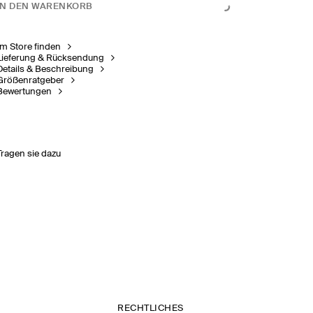
IN DEN WARENKORB
Im Store finden
Lieferung & Rücksendung
Details & Beschreibung
Größenratgeber
Bewertungen
Tragen sie dazu
RECHTLICHES