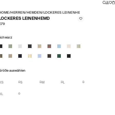
HOME
/
HERREN
/
HEMDEN
/
LOCKERES LEINENHEMD
LOCKERES LEINENHEMD
€79
Schwarz
Größe auswählen
XS
S
M
L
XL