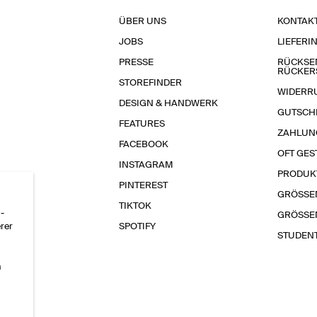
ÜBER UNS
KONTAK
JOBS
LIEFERI
PRESSE
RÜCKSE
RÜCKER
STOREFINDER
WIDERR
DESIGN & HANDWERK
GUTSCH
FEATURES
ZAHLUN
FACEBOOK
OFT GES
INSTAGRAM
PRODUK
PINTEREST
GRÖSSE
TIKTOK
-
GRÖSSE
erer
SPOTIFY
STUDEN
n