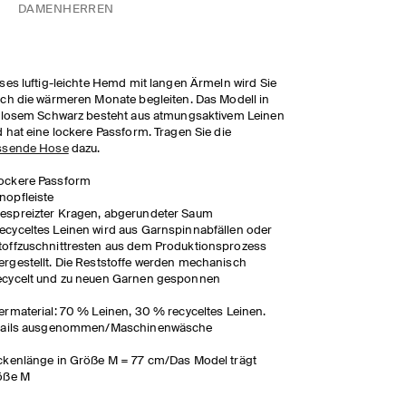
DAMEN
HERREN
ses luftig-leichte Hemd mit langen Ärmeln wird Sie
ch die wärmeren Monate begleiten. Das Modell in
tlosem Schwarz besteht aus atmungsaktivem Leinen
 hat eine lockere Passform. Tragen Sie die
ssende Hose
dazu.
ockere Passform
nopfleiste
espreizter Kragen, abgerundeter Saum
ecyceltes Leinen wird aus Garnspinnabfällen oder
toffzuschnittresten aus dem Produktionsprozess
ergestellt. Die Reststoffe werden mechanisch
ecycelt und zu neuen Garnen gesponnen
rmaterial: 70 % Leinen, 30 % recyceltes Leinen.
tails ausgenommen/Maschinenwäsche
kenlänge in Größe M = 77 cm/Das Model trägt
öße M