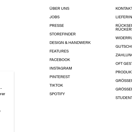
ÜBER UNS
KONTAK
JOBS
LIEFERI
PRESSE
RÜCKSE
RÜCKER
STOREFINDER
WIDERR
DESIGN & HANDWERK
GUTSCH
FEATURES
ZAHLUN
FACEBOOK
OFT GES
INSTAGRAM
PRODUK
PINTEREST
GRÖSSE
TIKTOK
-
GRÖSSE
erer
SPOTIFY
STUDEN
n