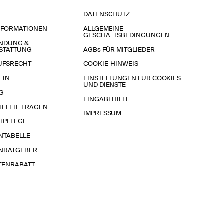
T
DATENSCHUTZ
NFORMATIONEN
ALLGEMEINE
GESCHÄFTSBEDINGUNGEN
NDUNG &
STATTUNG
AGBs FÜR MITGLIEDER
UFSRECHT
COOKIE-HINWEIS
EIN
EINSTELLUNGEN FÜR COOKIES
UND DIENSTE
G
EINGABEHILFE
TELLTE FRAGEN
IMPRESSUM
TPFLEGE
NTABELLE
NRATGEBER
TENRABATT