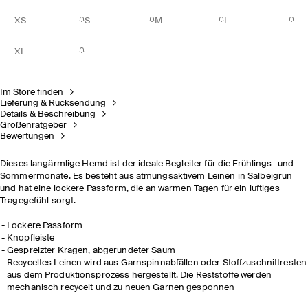
XS
S
M
L
XL
Im Store finden
Lieferung & Rücksendung
Details & Beschreibung
Größenratgeber
Bewertungen
Dieses langärmlige Hemd ist der ideale Begleiter für die Frühlings- und
Sommermonate. Es besteht aus atmungsaktivem Leinen in Salbeigrün
und hat eine lockere Passform, die an warmen Tagen für ein luftiges
Tragegefühl sorgt.
Lockere Passform
Knopfleiste
Gespreizter Kragen, abgerundeter Saum
Recyceltes Leinen wird aus Garnspinnabfällen oder Stoffzuschnittresten
aus dem Produktionsprozess hergestellt. Die Reststoffe werden
mechanisch recycelt und zu neuen Garnen gesponnen