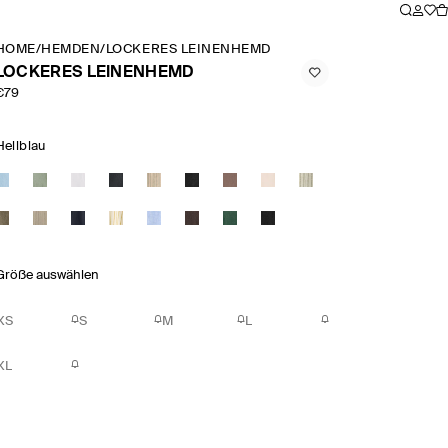
HOME
/
HEMDEN
/
LOCKERES LEINENHEMD
LOCKERES LEINENHEMD
€79
Hellblau
Größe auswählen
XS
S
M
L
XL