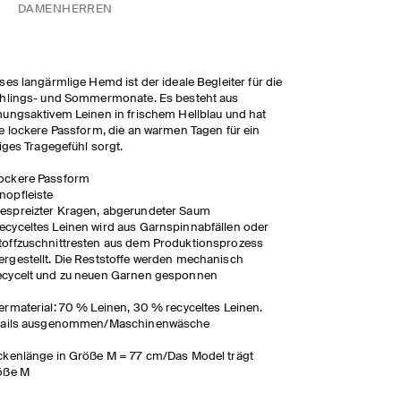
DAMEN
HERREN
ses langärmlige Hemd ist der ideale Begleiter für die
hlings- und Sommermonate. Es besteht aus
ungsaktivem Leinen in frischem Hellblau und hat
e lockere Passform, die an warmen Tagen für ein
tiges Tragegefühl sorgt.
ockere Passform
nopfleiste
espreizter Kragen, abgerundeter Saum
ecyceltes Leinen wird aus Garnspinnabfällen oder
toffzuschnittresten aus dem Produktionsprozess
ergestellt. Die Reststoffe werden mechanisch
ecycelt und zu neuen Garnen gesponnen
rmaterial: 70 % Leinen, 30 % recyceltes Leinen.
tails ausgenommen/Maschinenwäsche
kenlänge in Größe M = 77 cm/Das Model trägt
öße M