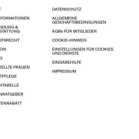
T
DATENSCHUTZ
NFORMATIONEN
ALLGEMEINE
GESCHÄFTSBEDINGUNGEN
NDUNG &
STATTUNG
AGBs FÜR MITGLIEDER
UFSRECHT
COOKIE-HINWEIS
EIN
EINSTELLUNGEN FÜR COOKIES
UND DIENSTE
G
EINGABEHILFE
TELLTE FRAGEN
IMPRESSUM
TPFLEGE
NTABELLE
NRATGEBER
TENRABATT