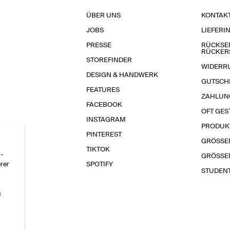
ÜBER UNS
KONTAK
JOBS
LIEFERI
PRESSE
RÜCKSE
RÜCKER
STOREFINDER
WIDERR
DESIGN & HANDWERK
GUTSCH
FEATURES
ZAHLUN
FACEBOOK
OFT GES
INSTAGRAM
PRODUK
PINTEREST
GRÖSSE
TIKTOK
-
GRÖSSE
erer
SPOTIFY
STUDEN
n