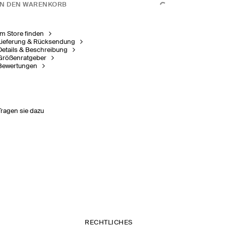
IN DEN WARENKORB
Im Store finden
Lieferung & Rücksendung
Details & Beschreibung
Größenratgeber
Bewertungen
Tragen sie dazu
RECHTLICHES