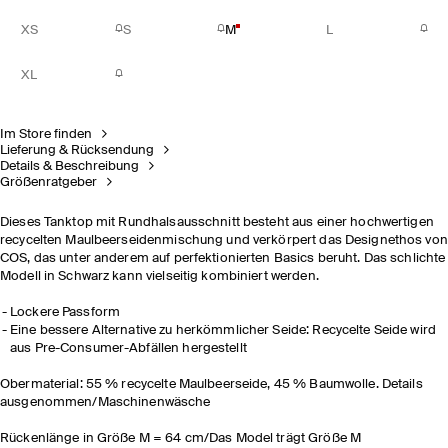
XS
S
M
L
XL
Im Store finden
Lieferung & Rücksendung
Details & Beschreibung
Größenratgeber
Dieses Tanktop mit Rundhalsausschnitt besteht aus einer hochwertigen
recycelten Maulbeerseidenmischung und verkörpert das Designethos von
COS, das unter anderem auf perfektionierten Basics beruht. Das schlichte
Modell in Schwarz kann vielseitig kombiniert werden.
Lockere Passform
Eine bessere Alternative zu herkömmlicher Seide: Recycelte Seide wird
aus Pre-Consumer-Abfällen hergestellt
Obermaterial: 55 % recycelte Maulbeerseide, 45 % Baumwolle. Details
ausgenommen/Maschinenwäsche
Rückenlänge in Größe M = 64 cm/Das Model trägt Größe M