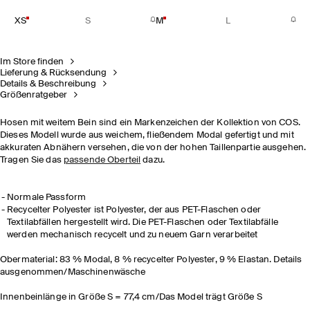
XS
S
M
L
Im Store finden
Lieferung & Rücksendung
Details & Beschreibung
Größenratgeber
Hosen mit weitem Bein sind ein Markenzeichen der Kollektion von COS.
Dieses Modell wurde aus weichem, fließendem Modal gefertigt und mit
akkuraten Abnähern versehen, die von der hohen Taillenpartie ausgehen.
Tragen Sie das
passende Oberteil
dazu.
Normale Passform
Recycelter Polyester ist Polyester, der aus PET-Flaschen oder
Textilabfällen hergestellt wird. Die PET-Flaschen oder Textilabfälle
werden mechanisch recycelt und zu neuem Garn verarbeitet
Obermaterial: 83 % Modal, 8 % recycelter Polyester, 9 % Elastan. Details
ausgenommen/Maschinenwäsche
Innenbeinlänge in Größe S = 77,4 cm/Das Model trägt Größe S