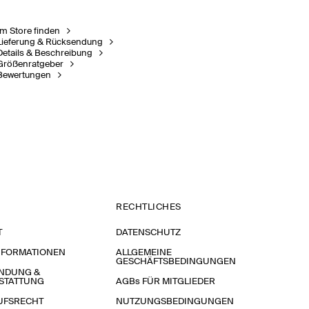
Im Store finden
Lieferung & Rücksendung
Details & Beschreibung
Größenratgeber
Bewertungen
RECHTLICHES
T
DATENSCHUTZ
NFORMATIONEN
ALLGEMEINE
GESCHÄFTSBEDINGUNGEN
NDUNG &
STATTUNG
AGBs FÜR MITGLIEDER
UFSRECHT
NUTZUNGSBEDINGUNGEN