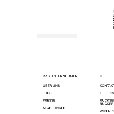
FRÜHJAHR/SOMMER 2026
DAS UNTERNEHMEN
HILFE
ÜBER UNS
KONTAK
JOBS
LIEFERI
PRESSE
RÜCKSE
RÜCKER
STOREFINDER
WIDERR