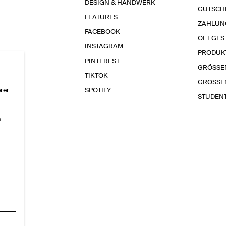
DESIGN & HANDWERK
GUTSCH
FEATURES
ZAHLUN
FACEBOOK
OFT GES
INSTAGRAM
PRODUK
PINTEREST
GRÖSSE
TIKTOK
-
GRÖSSE
erer
SPOTIFY
STUDEN
n