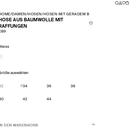
HOME
/
DAMEN
/
HOSEN
/
HOSEN MIT GERADEM BEIN
/
HOSE AUS BAU
HOSE AUS BAUMWOLLE MIT
RAFFUNGEN
€89
Weiss
Größe auswählen
32
34
36
38
40
42
44
IN DEN WARENKORB