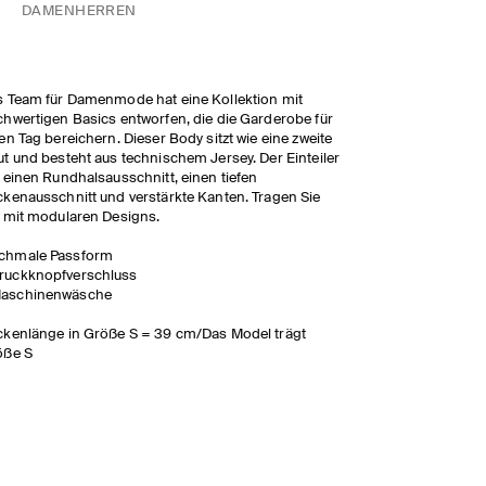
DAMEN
HERREN
 Team für Damenmode hat eine Kollektion mit
hwertigen Basics entworfen, die die Garderobe für
en Tag bereichern. Dieser Body sitzt wie eine zweite
t und besteht aus technischem Jersey. Der Einteiler
 einen Rundhalsausschnitt, einen tiefen
kenausschnitt und verstärkte Kanten. Tragen Sie
 mit modularen Designs.
chmale Passform
ruckknopfverschluss
aschinenwäsche
kenlänge in Größe S = 39 cm/Das Model trägt
öße S