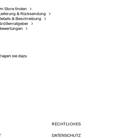
Im Store finden
Lieferung & Rücksendung
Details & Beschreibung
Größenratgeber
Bewertungen
Tragen sie dazu
RECHTLICHES
T
DATENSCHUTZ