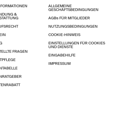
NFORMATIONEN
ALLGEMEINE
GESCHÄFTSBEDINGUNGEN
NDUNG &
STATTUNG
AGBs FÜR MITGLIEDER
UFSRECHT
NUTZUNGSBEDINGUNGEN
EIN
COOKIE-HINWEIS
G
EINSTELLUNGEN FÜR COOKIES
UND DIENSTE
TELLTE FRAGEN
EINGABEHILFE
TPFLEGE
IMPRESSUM
NTABELLE
NRATGEBER
TENRABATT