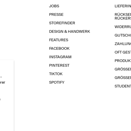
JOBS
LIEFERI
PRESSE
RÜCKSE
RÜCKER
STOREFINDER
WIDERR
DESIGN & HANDWERK
GUTSCH
FEATURES
ZAHLUN
FACEBOOK
OFT GES
INSTAGRAM
PRODUK
PINTEREST
GRÖSSE
TIKTOK
-
GRÖSSE
erer
SPOTIFY
STUDEN
n