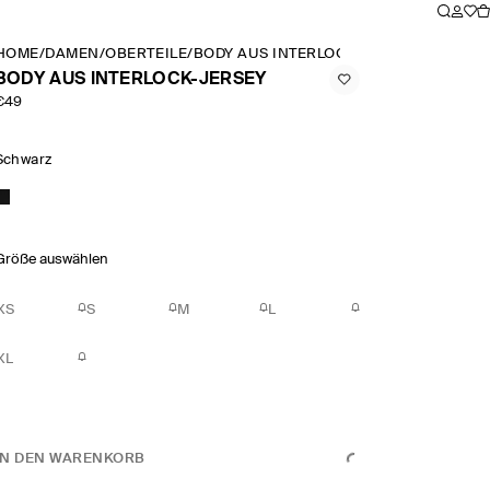
HOME
/
DAMEN
/
OBERTEILE
/
BODY AUS INTERLOCK JERSEY
BODY AUS INTERLOCK-JERSEY
€49
Schwarz
Größe auswählen
XS
S
M
L
XL
IN DEN WARENKORB