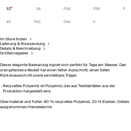
32
34
36
38
40
42
44
Im Store finden
Lieferung & Rücksendung
Details & Beschreibung
Größenratgeber
Dieser elegante Badeanzug eignet sich perfekt für Tage am Wasser. Das
orangefarbene Modell hat einen tiefen Ausschnitt, einen tiefen
Rückenausschnitt sowie verstellbare Träger.
Recyceltes Polyamid ist Polyamid, das aus Textilabfällen aus der
Produktion hergestellt wird
Obermaterial und Futter: 80 % recyceltes Polyamid, 20 % Elastan. Details
ausgenommen/Handwäsche