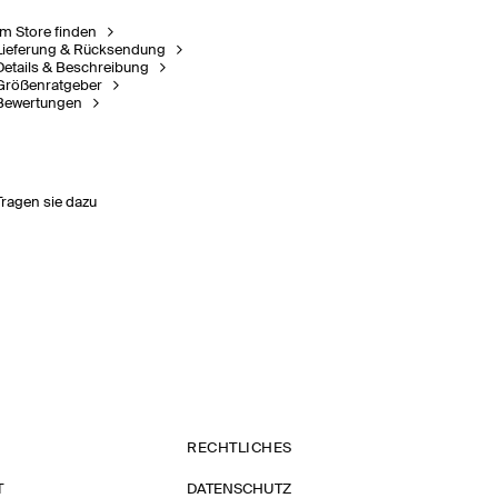
Im Store finden
Lieferung & Rücksendung
Details & Beschreibung
Größenratgeber
Bewertungen
Tragen sie dazu
RECHTLICHES
T
DATENSCHUTZ