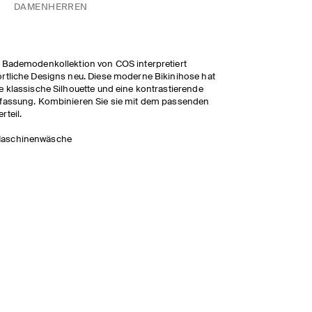
DAMEN
HERREN
 Bademodenkollektion von COS interpretiert
rtliche Designs neu. Diese moderne Bikinihose hat
e klassische Silhouette und eine kontrastierende
fassung. Kombinieren Sie sie mit dem passenden
rteil.
aschinenwäsche