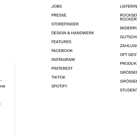
JOBS
LIEFERI
PRESSE
RÜCKSE
RÜCKER
STOREFINDER
WIDERR
DESIGN & HANDWERK
GUTSCH
FEATURES
ZAHLUN
FACEBOOK
OFT GES
INSTAGRAM
PRODUK
PINTEREST
GRÖSSE
TIKTOK
-
GRÖSSE
erer
SPOTIFY
STUDEN
n