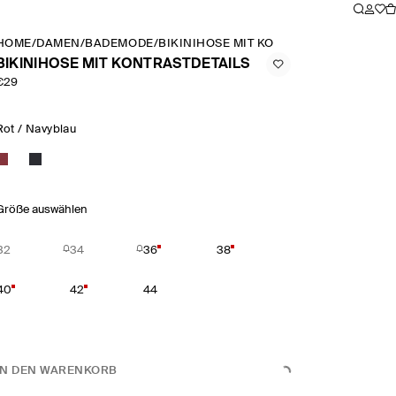
HOME
/
DAMEN
/
BADEMODE
/
BIKINIHOSE MIT KONTRASTDETAILS
BIKINIHOSE MIT KONTRASTDETAILS
€29
Rot / Navyblau
Größe auswählen
32
34
36
38
40
42
44
IN DEN WARENKORB