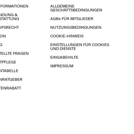
NFORMATIONEN
ALLGEMEINE
GESCHÄFTSBEDINGUNGEN
NDUNG &
STATTUNG
AGBs FÜR MITGLIEDER
UFSRECHT
NUTZUNGSBEDINGUNGEN
EIN
COOKIE-HINWEIS
G
EINSTELLUNGEN FÜR COOKIES
UND DIENSTE
TELLTE FRAGEN
EINGABEHILFE
TPFLEGE
IMPRESSUM
NTABELLE
NRATGEBER
TENRABATT