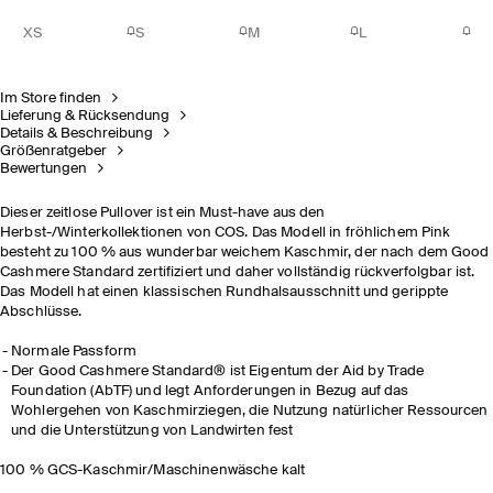
XS
S
M
L
Im Store finden
Lieferung & Rücksendung
Details & Beschreibung
Größenratgeber
Bewertungen
Dieser zeitlose Pullover ist ein Must-have aus den
Herbst-/Winterkollektionen von COS. Das Modell in fröhlichem Pink
besteht zu 100 % aus wunderbar weichem Kaschmir, der nach dem Good
Cashmere Standard zertifiziert und daher vollständig rückverfolgbar ist.
Das Modell hat einen klassischen Rundhalsausschnitt und gerippte
Abschlüsse.
Normale Passform
Der Good Cashmere Standard® ist Eigentum der Aid by Trade
Foundation (AbTF) und legt Anforderungen in Bezug auf das
Wohlergehen von Kaschmirziegen, die Nutzung natürlicher Ressourcen
und die Unterstützung von Landwirten fest
100 % GCS-Kaschmir/Maschinenwäsche kalt