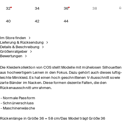
32
34
36
38
40
42
44
Im Store finden
Lieferung & Rücksendung
Details & Beschreibung
Größenratgeber
Bewertungen
Die Kleiderkollektion von COS stellt Modelle mit mühelosen Silhouetten
aus hochwertigem Leinen in den Fokus. Dazu gehört auch dieses luftig-
leichte Minikleid. Es hat einen hoch geschnittenen V-Ausschnitt sowie
zarte Bänder im Nacken. Diese formen dezente Falten, die den
Rückenausschnitt umrahmen.
Normale Passform
Schnürverschluss
Maschinenwäsche
Rückenlänge in Größe 36 = 58 cm/Das Model trägt Größe 36