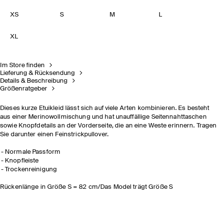
XS
S
M
L
XL
Im Store finden
Lieferung & Rücksendung
Details & Beschreibung
Größenratgeber
Dieses kurze Etuikleid lässt sich auf viele Arten kombinieren. Es besteht
aus einer Merinowollmischung und hat unauffällige Seitennahttaschen
sowie Knopfdetails an der Vorderseite, die an eine Weste erinnern. Tragen
Sie darunter einen Feinstrickpullover.
Normale Passform
Knopfleiste
Trockenreinigung
Rückenlänge in Größe S = 82 cm/Das Model trägt Größe S