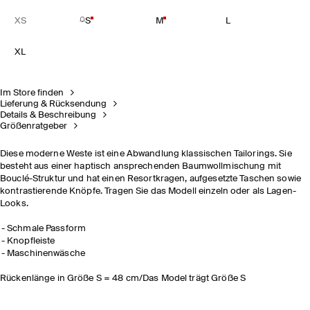
XS
S
M
L
XL
Im Store finden
Lieferung & Rücksendung
Details & Beschreibung
Größenratgeber
Diese moderne Weste ist eine Abwandlung klassischen Tailorings. Sie
besteht aus einer haptisch ansprechenden Baumwollmischung mit
Bouclé-Struktur und hat einen Resortkragen, aufgesetzte Taschen sowie
kontrastierende Knöpfe. Tragen Sie das Modell einzeln oder als Lagen-
Looks.
Schmale Passform
Knopfleiste
Maschinenwäsche
Rückenlänge in Größe S = 48 cm/Das Model trägt Größe S