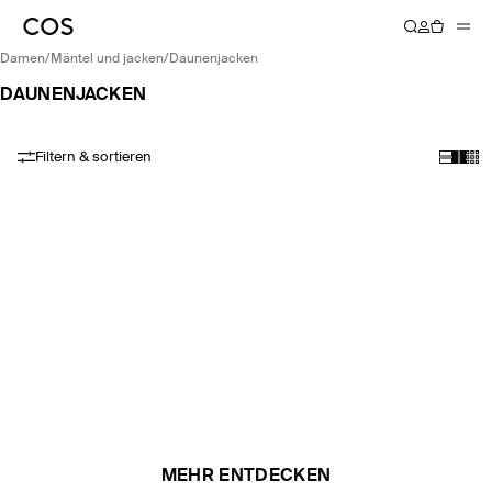
damen
/
mäntel und jacken
/
daunenjacken
DAUNENJACKEN
Filtern & sortieren
MEHR ENTDECKEN