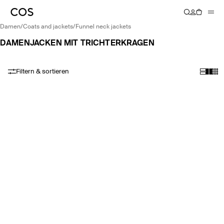
damen
/
coats and jackets
/
funnel neck jackets
DAMENJACKEN MIT TRICHTERKRAGEN
Filtern & sortieren