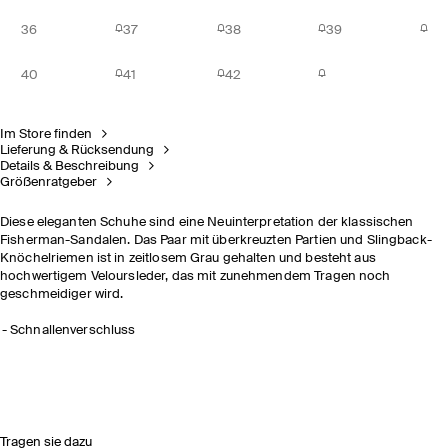
36
37
38
39
40
41
42
Im Store finden
Lieferung & Rücksendung
Details & Beschreibung
Größenratgeber
Diese eleganten Schuhe sind eine Neuinterpretation der klassischen
Fisherman-Sandalen. Das Paar mit überkreuzten Partien und Slingback-
Knöchelriemen ist in zeitlosem Grau gehalten und besteht aus
hochwertigem Veloursleder, das mit zunehmendem Tragen noch
geschmeidiger wird.
Schnallenverschluss
Tragen sie dazu